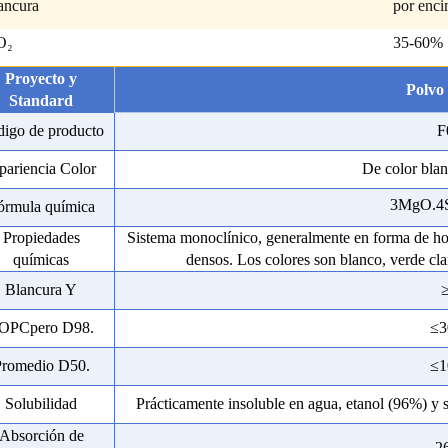
ancura
por enc
O₂
35-60%
Proyecto y
Polvo 
Stand
a
rd
igo de producto
F
pariencia Color
De color blan
3MgO.4
órmula química
Propiedades
Sistema monoclínico, generalmente en forma de hoj
químicas
densos. Los colores son blanco, verde clar
Blancura Y
OPC
pero D
98
.
≤3
Promedio D50.
≤1
Solubilidad
Prácticamente insoluble en agua, etanol (96%) y s
Absorción de
2