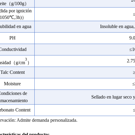
eite
（g
/100
g）
dida por ignición
(1050℃,3h)
）
ubilidad en agua
Insoluble en agua, 
PH
9.
Conductividad
≤
1
3
2.7
sidad
（g
/
cm
）
T
a
lc
Co
nten
t
M
oistu
re
≤
ondiciones de
Sellado en lugar seco 
lmacenamiento
rbonato
Co
nten
t
rvación: Admite demanda personalizada.
cterísticas del producto: