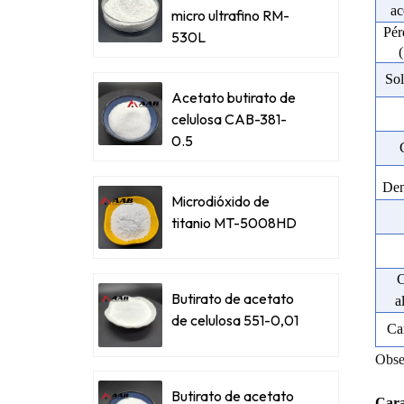
ac
micro ultrafino RM-
Pér
530L
Sol
Acetato butirato de
celulosa CAB-381-
0.5
Den
Microdióxido de
titanio MT-5008HD
C
Butirato de acetato
a
de celulosa 551-0,01
Ca
Obse
Butirato de acetato
Cara