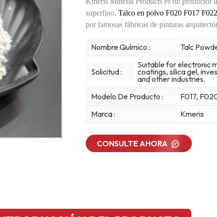
Kmeris Mineral Products es un productor lí
superfino,
Talco en polvo F020 F017 F02
por famosas fábricas de pinturas arquitectó
Nombre Químico :
Talc Powd
Suitable for electronic 
Solicitud :
coatings, silica gel, inv
and other industries.
Modelo De Producto :
F017, F02
Marca :
Kmeris
CONSULTE AHORA