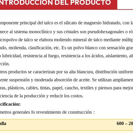
INTRODUCCIÓN DEL PRODUCTO
omponente principal del talco es el silicato de magnesio hidratado, co
nece al sistema monoclínico y sus cristales son pseudohexagonales o r
cropolvo de talco se elabora moliendo mineral de talco mediante múltip
rado, molienda, clasificación, etc. Es un polvo blanco con sensación gra
lubricidad, resistencia al fuego, resistencia a los ácidos, aislamiento, a
rción.
ros productos se caracterizan por su alta blancura, distribución unifor
ente suspensión y moderada absorción de aceite. Se utilizan ampliament
ras, plásticos, cables, tintas, papel, caucho, textiles y piensos para mej
iciencia de la producción y reducir los costos.
cificación:
metros generales f
o revestimiento de construcción
：
lla
600 – 2