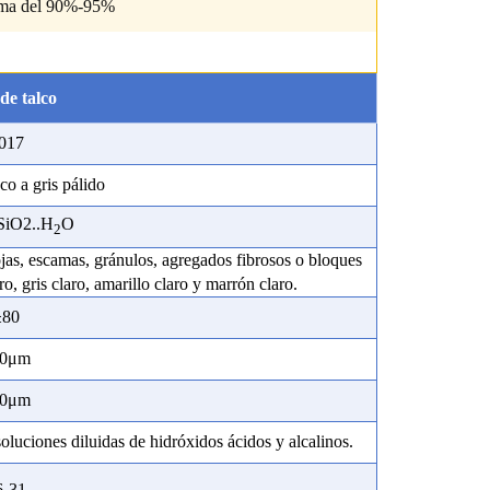
ima del 90%-95%
de talco
0
17
co a gris pálido
SiO2.
.H
O
2
as, escamas, gránulos, agregados fibrosos o bloques
o, gris claro, amarillo claro y marrón claro.
≥
80
0
μm
0
μm
oluciones diluidas de hidróxidos ácidos y alcalinos.
6-31