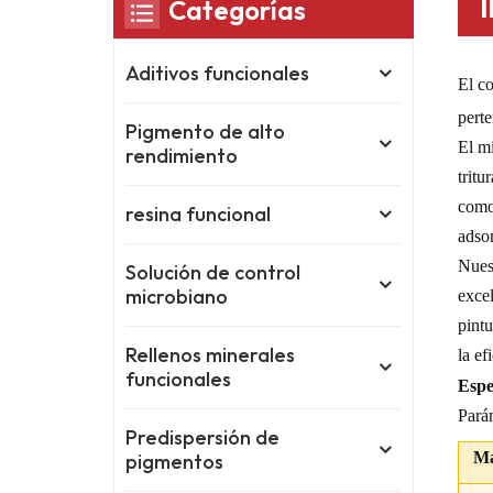
Categorías
Aditivos funcionales
El c
perte
Pigmento de alto
El mi
rendimiento
tritu
como 
resina funcional
adso
Nuest
Solución de control
microbiano
excel
pintu
Rellenos minerales
la ef
funcionales
Espe
Pará
Predispersión de
Ma
pigmentos