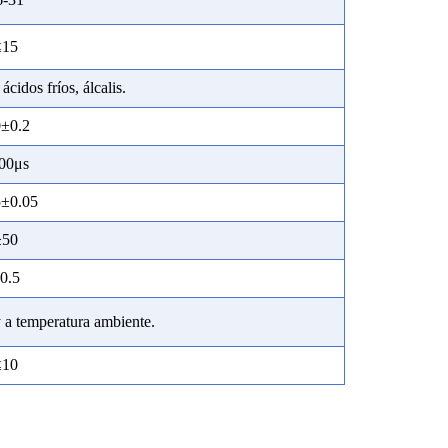
≤15
ácidos fríos, álcalis.
0
±
0.2
00
μ
s
5
±
0.05
≥
50
0.
5
y a temperatura ambiente.
≤10