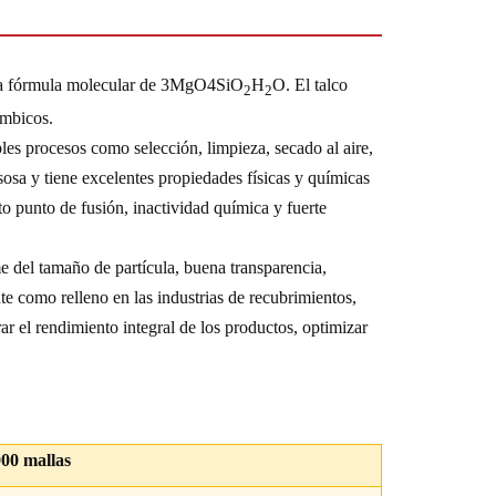
n la fórmula molecular de 3MgO4SiO
H
O.
El talco
2
2
ómbicos.
les procesos como selección, limpieza, secado al aire,
sosa y tiene excelentes propiedades físicas y químicas
lto punto de fusión, inactividad química y fuerte
me del tamaño de partícula, buena transparencia,
e como relleno en las industrias de recubrimientos,
orar el rendimiento integral de los productos, optimizar
000 mallas