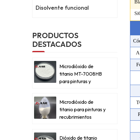
Bl
Disolvente funcional
Si
PRODUCTOS
Cód
DESTACADOS
A
F
Microdióxido de
titanio MT-7008HB
para pinturas y
recubrimientos
metálicos
Microdióxido de
T
titanio para pinturas y
recubrimientos
metálicos
Dióxido de titanio