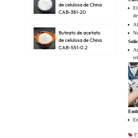
de celulosa de China
El
CAB-381-20
de
Al
Butirato de acetato
Nu
de celulosa de China
Solic
CAB-551-0.2
Am
re
Emba
Em
E