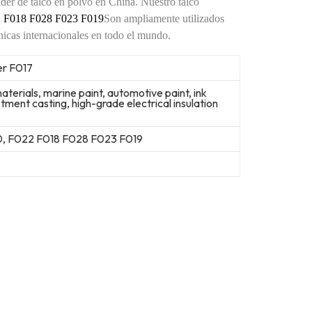
der de talco en polvo en China. Nuestro talco
2 F018 F028 F023
F019
Son ampliamente utilizados
nicas internacionales en todo el mundo.
er F017
materials, marine paint, automotive paint, ink
estment casting, high-grade electrical insulation
0, F022 F018 F028 F023 F019