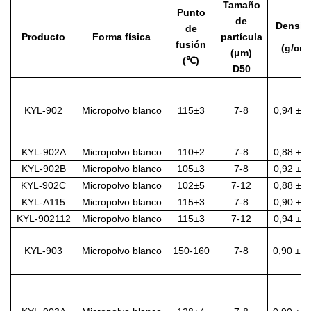
Tamaño
Punto
de
Densid
de
Producto
Forma física
partícula
fusión
(g/cm
(μm)
(
℃
)
D50
KYL-902
Micropolvo blanco
115±3
7-8
0,94 ± 0
KYL-902A
Micropolvo blanco
110±2
7-8
0,88 ± 0
KYL-902B
Micropolvo blanco
105±3
7-8
0,92 ± 0
KYL-902C
Micropolvo blanco
102±5
7-12
0,88 ± 0
KYL-A115
Micropolvo blanco
115±3
7-8
0,90 ± 0
KYL-902112
Micropolvo blanco
115±3
7-12
0,94 ± 0
KYL-903
Micropolvo blanco
150-160
7-8
0,90 ± 0