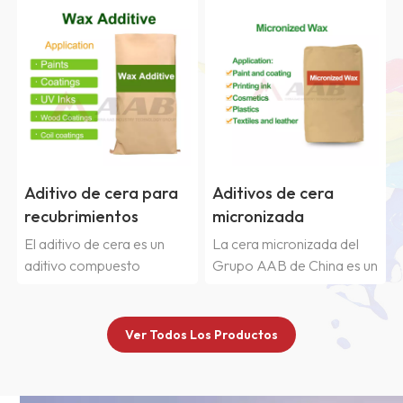
Aditivo de cera para
Aditivos de cera
recubrimientos
micronizada
El aditivo de cera es un
La cera micronizada del
aditivo compuesto
Grupo AAB de China es un
principalmente de cera,
tipo de partícula de cera
que se utiliza
producida mediante
principalmente para
molienda fina o
Ver Todos Los Productos
mejorar las propiedades
pulverización, lo que da
de superficie y
como resultado partículas
procesamiento de
micrométricas. Gracias a