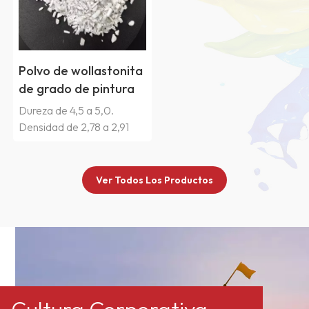
Polvo de wollastonita
de grado de pintura
marina
Dureza de 4,5 a 5,0.
Densidad de 2,78 a 2,91
g/cm³.3. La wollastonita es
adecuada para
recubrimientos líquidos
Ver Todos Los Productos
industriales y resistentes a
la corrosión,
recubrimientos en polvo y
recubrimientos
arquitectónicos
semibrillantes, para
obtener películas más lisas
y una superficie con mejor