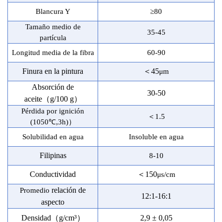
Blancura Y
≥80
Tamaño medio de
35-45
partícula
Longitud media de la fibra
60-90
Finura en la pintura
＜
45
μ
m
Absorción de
30-50
aceite
（
g/100 g
）
Pérdida por ignición
＜
1.5
(1050℃,3h)
）
Solubilidad en agua
Insoluble en agua
Filipinas
8-10
Conductividad
＜
150
μ
s/cm
relación de
Promedio
12:1-16:1
aspecto
Densidad
（
g/
cm³
）
2,9 ± 0,05