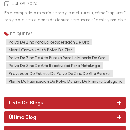
JUL 09, 2026
En el campo de la minería de oro y la metalurgia, cómo "capturar"
oro y plata de soluciones de cianuro de manera eficiente y rentable
es el factor central que determina la rentabilidad general de un
proyecto. Entre los diversos métodos de recuperación de oro, el
ETIQUETAS :
Proceso Merrill-Crowe Destaca por su excepcional eficiencia de
Polvo De Zinc Para La Recuperación De Oro
precipitación y su consolidada aplicación industrial, lo que la
Merrill Crowe Utilizó Polvo De Zinc
convierte en la opción preferida para las grandes minas de oro y
Polvo De Zinc De Alta Pureza Para La Minería De Oro.
plata en todo el mundo. Este artículo le guía a través de los
Polvo De Zinc De Alta Reactividad Para Metalurgia
principios químicos del proceso Merrill-Crowe y explica por qué
Proveedor De Fábrica De Polvo De Zinc De Alta Pureza
polvo de zinc de alta pureza es el "corazón" indiscutible de este
Planta De Fabricación De Polvo De Zinc De Primera Categoría
diagrama de flujo. ¿Qué es el proceso Merrill-Crowe?En términos
sencillos, el proceso Merrill-Crowe es un método hidrometalúrgico
que utiliza la cementación con polvo de zinc para precipitar
Lista De Blogs
metales preciosos (oro y plata) a partir de soluciones alcalinas de
cianuro. Inventado a finales del siglo XIX por Charles Washington
Último Blog
Merrill y Thomas B. Crowe, este proceso ha resistido el paso del
tiempo durante más de un siglo, gracias a su Funcionamiento