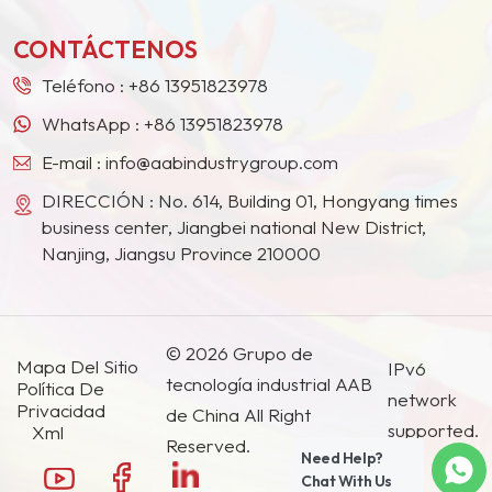
otros países y regiones.
CONTÁCTENOS
Teléfono :
+86 13951823978
WhatsApp :
+86 13951823978
E-mail :
info@aabindustrygroup.com
DIRECCIÓN : No. 614, Building 01, Hongyang times
business center, Jiangbei national New District,
Nanjing, Jiangsu Province 210000
© 2026 Grupo de
Mapa Del Sitio
IPv6
tecnología industrial AAB
Política De
network
Privacidad
de China All Right
supported.
Xml
Reserved.
Need Help?
Chat With Us