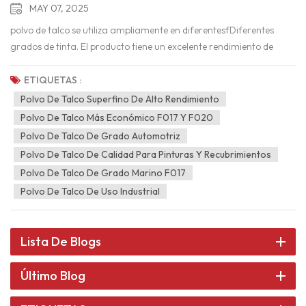
MAY 07, 2025
polvo de talco se utiliza ampliamente en diferentesfDiferentes
grados de tinta. El producto tiene un excelente rendimiento de
color y puede reducir el consumo. de dióxido de titanio. Polvo de
talco ultrafino Se utiliza en productos de tinta sin molienda
ETIQUETAS :
secundaria, lo que también puede mejorar lae resistencia a la
Polvo De Talco Superfino De Alto Rendimiento
fricción y fluidez de la tinta, al tiempo que reduce la
Polvo De Talco Más Económico F017 Y F020
viscosidad. Características del producto: El polvo de talco tiene las
Polvo De Talco De Grado Automotriz
características de aumentar la resistencia a la tracción, la
Polvo De Talco De Calidad Para Pinturas Y Recubrimientos
resistencia al corte, la resistencia a la flexión, la resistencia a la
Polvo De Talco De Grado Marino F017
compresión, reducir la deformación, el alargamiento,Alta
Polvo De Talco De Uso Industrial
blancura, tamaño de partícula uniforme y fuerte
dispersión.ONuestros productos no contienen amianto. Cantidad
adicional recomendada:Recubrimientos y pinturas5%-40%Tinta,
Lista De Blogs
caucho, fabricación de papel5%-15%Textil, piensos5%-15%Plástico,
cable5%-25%La dosis recomendada es sólo de referencia y la dosis
Último Blog
específica será determinada por el cliente después de la
prueba. Solicitud: