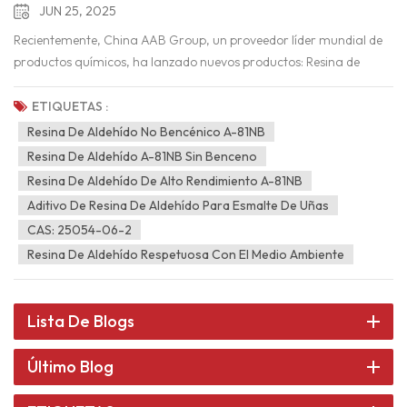
JUN 25, 2025
Recientemente, China AAB Group, un proveedor líder mundial de
productos químicos, ha lanzado nuevos productos: Resina de
aldehído A-81NBEsta resina, especialmente diseñada para la
fórmula de esmaltes de uñas y con la seguridad de no contener
ETIQUETAS :
benceno como principal compromiso, busca brindar soluciones
Resina De Aldehído No Bencénico A-81NB
seguras, de alto rendimiento y brillantes para la industria de las
Resina De Aldehído A-81NB Sin Benceno
uñas, satisfaciendo así la doble búsqueda de salud y belleza de los
Resina De Aldehído De Alto Rendimiento A-81NB
consumidores. La resina aldehídica A-81NB es una resina
Aditivo De Resina De Aldehído Para Esmalte De Uñas
aldehídica modificada lanzada por China AAB Group. Su objetivo
CAS: 25054-06-2
es superar las limitaciones de las resinas tradicionales para
Resina De Aldehído Respetuosa Con El Medio Ambiente
esmaltes de uñas (como la nitrocelulosa) en cuanto a brillo,
velocidad de secado, flexibilidad y dispersión de pigmentos, y
ofrece una optimización innovadora. La ventaja más significativa
Lista De Blogs
es que no contiene en absoluto sustancias como benceno, tolueno,
xileno, etc., lo que cumple con las cada vez más estrictas normas
Último Blog
de seguridad cosmética mundiales (como el Reglamento (CE) nº
1223/2009 sobre cosméticos de la UE, la "Especificación técnica