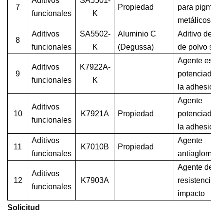
Aditivos
SA5501-
7
Propiedad
para pigme
funcionales
K
metálicos
Aditivos
SA5502-
Aluminio C
Aditivo de f
8
funcionales
K
(Degussa)
de polvo s
Agente esp
Aditivos
K7922A-
9
potenciado
funcionales
K
la adhesió
Agente
Aditivos
10
K7921A
Propiedad
potenciado
funcionales
la adhesió
Aditivos
Agente
11
K7010B
Propiedad
funcionales
antiaglome
Agente de
Aditivos
12
K7903A
resistencia 
funcionales
impacto
Solicitud