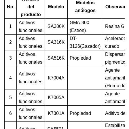
Modelos
No.
del
Modelo
Observaci
análogos
producto
Aditivos
GMA-300
1
SA300K
Resina GM
funcionales
(Estron)
Aditivos
DT-
Acelerador
2
SA316K
funcionales
3126(Cazador)
curado
Aditivos
Dispersant
3
SA516K
Propiedad
funcionales
pigmentos
Agente
Aditivos
4
K7004A
antiamarill
funcionales
(Horno de 
Aditivos
Agente
5
K7005A
funcionales
antiamarill
Aditivos
6
K7301A
Propiedad
Aditivo de 
funcionales
Estabilizad