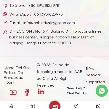
importantes para mejorar
Teléfono :
+86 13951823978
el rendimiento, la
WhatsApp :
+86 13951823978
durabilidad y la apariencia
de los recubrimientos en
E-mail :
info@aabindustrygroup.com
polvo. La cantidad de
DIRECCIÓN : No. 614, Building 01, Hongyang times
estos productos químicos
business center, Jiangbei national New District,
especializados que se
Nanjing, Jiangsu Province 210000
agregan es muy pequeña
(generalmente
© 2026 Grupo de
Mapa Del Sitio
IPv6
tecnología industrial AAB
Política De
network
Privacidad
de China All Right
supported.
Xml
Reserved.
Need Help?
Chat With Us