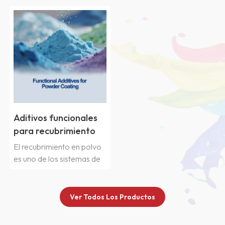
Aditivos funcionales
para recubrimiento
en polvo
El recubrimiento en polvo
es uno de los sistemas de
recubrimiento más
respetuosos con el medio
ambiente. Son 100%
Ver Todos Los Productos
sólidos y no contienen
compuestos orgánicos