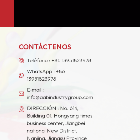
CONTÁCTENOS
Teléfono :
+86 13951823978
WhatsApp :
+86
13951823978
E-mail :
info@aabindustrygroup.com
DIRECCIÓN : No. 614,
Building 01, Hongyang times
business center, Jiangbei
national New District,
Nanjing, Jiangsu Province