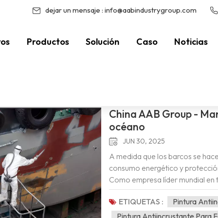
dejar un mensaje :
info@aabindustrygroup.com
ros
Productos
Solución
Caso
Noticias
encia Energética
/
Hogar
Estás Dentro :
China AAB Group - Mant
océano
JUN 30, 2025
A medida que los barcos se hac
consumo energético y protecció
Como empresa líder mundial en t
productos antiincrustantes marin
ETIQUETAS :
Pintura Antii
superficie de la película de rec
formar una superficie antiadheren
Pintura Antiincrustante Para