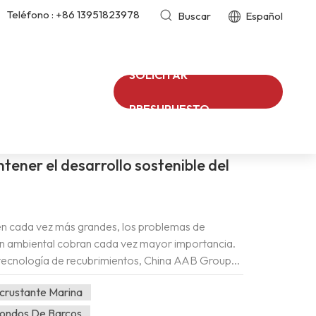
Teléfono :
+86 13951823978
Buscar
Español
SOLICITAR
Pintura Antiincrustante De Eficiencia Energética
/
PRESUPUESTO
ener el desarrollo sostenible del
en cada vez más grandes, los problemas de
n ambiental cobran cada vez mayor importancia.
ecnología de recubrimientos, China AAB Group...
os Puede reestructurar la estructura de la
ncrustante Marina
ubrimiento después de la inmersión en agua para
te muy efectiva con casi ninguna resistencia a la
 Fondos De Barcos