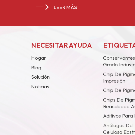
LEER MÁS
NECESITAR AYUDA
ETIQUETA
Hogar
Conservantes
Grado Industr
Blog
Chip De Pigm
Solución
Impresión
Noticias
Chip De Pigme
Chips De Pig
Reacabado A
Aditivos Para
Análogos Del 
Celulosa Eas