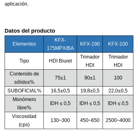
aplicación.
Datos del producto
KFX-
Elementos
KFX-190
KFX-100
175MPX/BA
Trimador
Trimador
Tipo
HDI Biuret
HDI
HDI
Contenido de
75±1
90±1
100
sólidos%
SUBOFICIAL%
16,5±0,5
19,8±0,5
22,0±0,5
Monómero
IDH ≤ 0,5
IDH ≤ 0,5
IDH ≤ 0,5
libre%
Viscosidad
130~300
450~650
2500~4000
(cps)