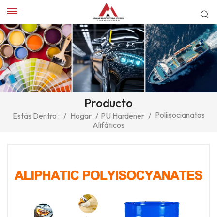
Producto
Poliisocianatos
Estás Dentro :
/
Hogar
/
PU Hardener
/
Alifáticos