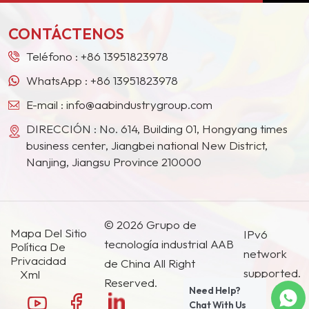
Medio, el Sudeste Asiático, Japón, Corea del Sur y
otros países y regiones.
CONTÁCTENOS
Teléfono :
+86 13951823978
WhatsApp :
+86 13951823978
E-mail :
info@aabindustrygroup.com
DIRECCIÓN : No. 614, Building 01, Hongyang times
business center, Jiangbei national New District,
Nanjing, Jiangsu Province 210000
© 2026 Grupo de
Mapa Del Sitio
IPv6
tecnología industrial AAB
Política De
network
Privacidad
de China All Right
supported.
Xml
Reserved.
Need Help?
Chat With Us