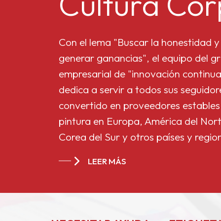
Cultura Cor
Microdióxido de titanio
MT-5008HD
Con el lema "Buscar la honestidad y 
generar ganancias", el equipo del gr
empresarial de "innovación continua
Butirato de acetato
dedica a servir a todos sus seguido
de celulosa 551-0,01
convertido en proveedores estables
pintura en Europa, América del Nort
Butirato de acetato
Corea del Sur y otros países y regio
de celulosa de China
CAB-381-20
LEER MÁS
Butirato de acetato
de celulosa de China
CAB-551-0.2