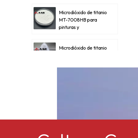
e
Microdióxido de titanio
MT-7008HB para
pinturas y
t
recubrimientos
p
metálicos
Microdióxido de titanio
para pinturas y
recubrimientos
metálicos
Dióxido de titanio
micro ultrafino RM-
530L
Acetato butirato de
celulosa CAB-381-0.5