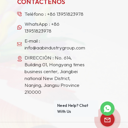
CONTÁCTENOS
Teléfono :
+86 13951823978
WhatsApp :
+86
13951823978
E-mail :
info@aabindustrygroup.com
DIRECCIÓN : No. 614,
Building 01, Hongyang times
business center, Jiangbei
national New District,
Nanjing, Jiangsu Province
210000
Need Help? Chat
With Us