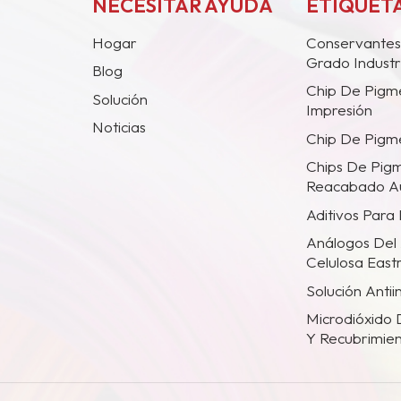
NECESITAR AYUDA
ETIQUETA
Hogar
Conservantes
Grado Industr
Blog
Chip De Pigm
Solución
Impresión
Noticias
Chip De Pigme
Chips De Pig
Reacabado A
Aditivos Para
Análogos Del 
Celulosa Eas
Solución Anti
Microdióxido 
Y Recubrimien