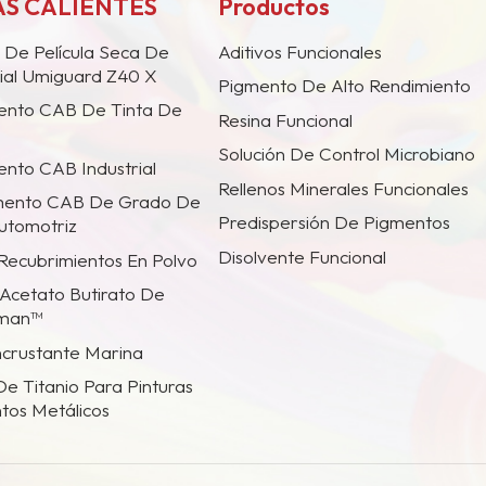
S CALIENTES
Productos
 De Película Seca De
Aditivos Funcionales
ial Umiguard Z40 X
Pigmento De Alto Rendimiento
ento CAB De Tinta De
Resina Funcional
Solución De Control Microbiano
nto CAB Industrial
Rellenos Minerales Funcionales
mento CAB De Grado De
Predispersión De Pigmentos
utomotriz
Disolvente Funcional
 Recubrimientos En Polvo
Acetato Butirato De
tman™
incrustante Marina
De Titanio Para Pinturas
tos Metálicos