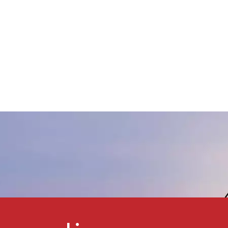
mulsiones de látex, pinturas,
pinturas a base de agua.
Adhesivos, suspensiones
acuosas como dióxido de
itanio y arcilla, y compuestos
ara juntas de cinta