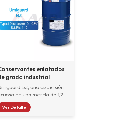
Conservantes enlatados
de grado industrial
Umiguard BZ
Umiguard BZ, una dispersión
acuosa de una mezcla de 1,2-
enzisotiazolin-3-ona y 2-
Ver Detalle
iridina-tiol-1-óxido de zinc, es
n antibacteriano/antifúngico.
Conservante para
composiciones acuosas como