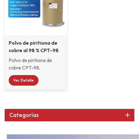
Polvo de piritiona de
cobre al 98 % CPT-98
Polvo de piritiona de
cobre CPT-98,
abreviatura de
Ver Detalle
CuPT/CPT, CAS 14915-
37-8, bis(1-hidroxi-1H-
piridina-2-tionato-O,S)
cobre, nombre comercial:
piritiona de cobre.＞98%,
Categorías
que se utiliza
principalmente para
antiincrustantes