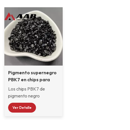
Pigmento supernegro
PBK7 en chips para
pinturas automotrices
Los chips PBK7 de
pigmento negro
supernegro de Klarint se
Ver Detalle
utilizan ampliamente en
pintura de automóviles,
pintura para