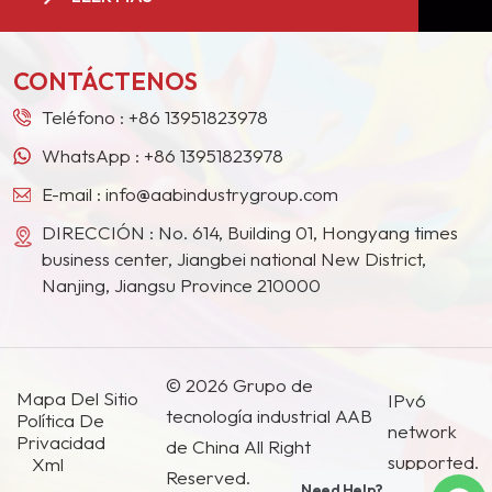
la pintura en Europa, América del Norte, Oriente
Medio, el Sudeste Asiático, Japón, Corea del Sur y
otros países y regiones.
CONTÁCTENOS
Teléfono :
+86 13951823978
WhatsApp :
+86 13951823978
E-mail :
info@aabindustrygroup.com
DIRECCIÓN : No. 614, Building 01, Hongyang times
business center, Jiangbei national New District,
Nanjing, Jiangsu Province 210000
© 2026 Grupo de
Mapa Del Sitio
IPv6
tecnología industrial AAB
Política De
network
Privacidad
de China All Right
supported.
Xml
Reserved.
Need Help?