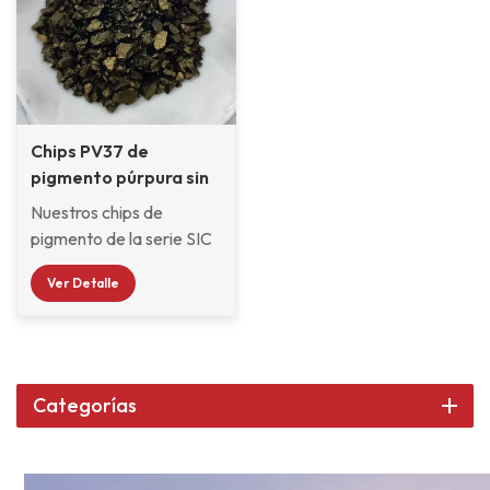
Chips PV37 de
pigmento púrpura sin
halógenos
Nuestros chips de
pigmento de la serie SIC
se caracterizan por alta
Ver Detalle
dispersión, alta
transparencia, alto brillo,
color brillante, sin olor, sin
polvo, rendimiento
estable, seguridad y
Categorías
respeto al medio
ambiente. Los chips de
pigmento