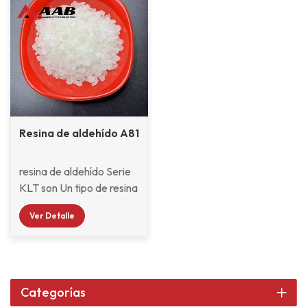
Resina de aldehído A81
resina de aldehído Serie
KLT son Un tipo de resina
de condensación de
Ver Detalle
aldehído, incolora o
amarillenta. Es soluble en
casi todos los disolventes
de pintura, pero no en
agua, y compatible con
Categorías
casi todas las materias