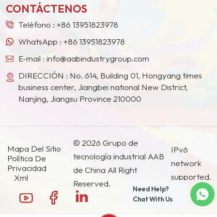
multifuncional para
CONTÁCTENOS
recubrimientos y
pinturas.
Teléfono :
+86 13951823978
WhatsApp :
+86 13951823978
E-mail :
info@aabindustrygroup.com
DIRECCIÓN : No. 614, Building 01, Hongyang times
business center, Jiangbei national New District,
Nanjing, Jiangsu Province 210000
© 2026 Grupo de
Mapa Del Sitio
IPv6
tecnología industrial AAB
Política De
network
Privacidad
de China All Right
supported.
Xml
Reserved.
Need Help?
Chat With Us